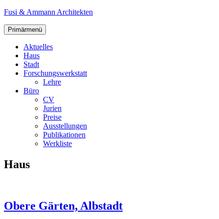
Zum
Fusi & Ammann Architekten
Inhalt
springen
Primärmenü
Aktuelles
Haus
Stadt
Forschungswerkstatt
Lehre
Büro
CV
Jurien
Preise
Ausstellungen
Publikationen
Werkliste
Haus
Obere Gärten, Albstadt