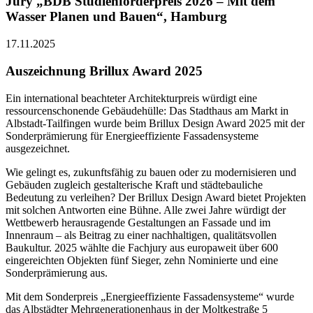
Jury „BDB Studienförderpreis 2026 – Mit dem
Wasser Planen und Bauen“, Hamburg
17.11.2025
Auszeichnung Brillux Award 2025
Ein international beachteter Architekturpreis würdigt eine
ressourcenschonende Gebäudehülle: Das Stadthaus am Markt in
Albstadt-Tailfingen wurde beim Brillux Design Award 2025 mit der
Sonderprämierung für Energieeffiziente Fassadensysteme
ausgezeichnet.
Wie gelingt es, zukunftsfähig zu bauen oder zu modernisieren und
Gebäuden zugleich gestalterische Kraft und städtebauliche
Bedeutung zu verleihen? Der Brillux Design Award bietet Projekten
mit solchen Antworten eine Bühne. Alle zwei Jahre würdigt der
Wettbewerb herausragende Gestaltungen an Fassade und im
Innenraum – als Beitrag zu einer nachhaltigen, qualitätsvollen
Baukultur. 2025 wählte die Fachjury aus europaweit über 600
eingereichten Objekten fünf Sieger, zehn Nominierte und eine
Sonderprämierung aus.
Mit dem Sonderpreis „Energieeffiziente Fassadensysteme“ wurde
das Albstädter Mehrgenerationenhaus in der Moltkestraße 5