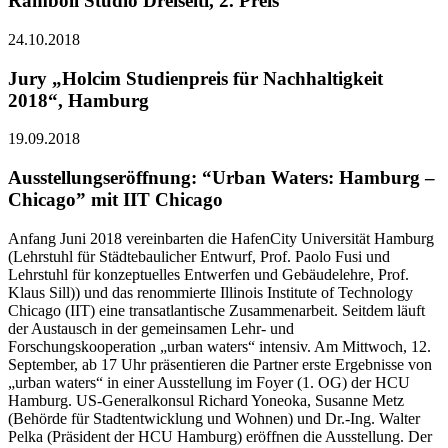
Ramboll Studio Dreiseitl, 2. Preis
24.10.2018
Jury „Holcim Studienpreis für Nachhaltigkeit
2018“, Hamburg
19.09.2018
Ausstellungseröffnung: “Urban Waters: Hamburg –
Chicago” mit IIT Chicago
Anfang Juni 2018 vereinbarten die HafenCity Universität Hamburg
(Lehrstuhl für Städtebaulicher Entwurf, Prof. Paolo Fusi und
Lehrstuhl für konzeptuelles Entwerfen und Gebäudelehre, Prof.
Klaus Sill)) und das renommierte Illinois Institute of Technology
Chicago (IIT) eine transatlantische Zusammenarbeit. Seitdem läuft
der Austausch in der gemeinsamen Lehr- und
Forschungskooperation „urban waters“ intensiv. Am Mittwoch, 12.
September, ab 17 Uhr präsentieren die Partner erste Ergebnisse von
„urban waters“ in einer Ausstellung im Foyer (1. OG) der HCU
Hamburg. US-Generalkonsul Richard Yoneoka, Susanne Metz
(Behörde für Stadtentwicklung und Wohnen) und Dr.-Ing. Walter
Pelka (Präsident der HCU Hamburg) eröffnen die Ausstellung. Der