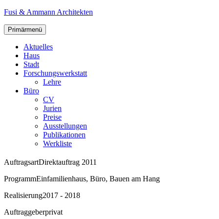
Zum
Fusi & Ammann Architekten
Inhalt
springen
Primärmenü
Aktuelles
Haus
Stadt
Forschungswerkstatt
Lehre
Büro
CV
Jurien
Preise
Ausstellungen
Publikationen
Werkliste
Auftragsart
Direktauftrag 2011
Programm
Einfamilienhaus, Büro, Bauen am Hang
Realisierung
2017 - 2018
Auftraggeber
privat