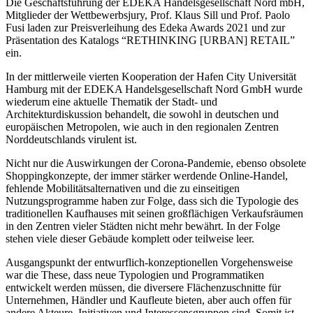
Die Geschäftsführung der EDEKA Handelsgesellschaft Nord mbH,
Mitglieder der Wettbewerbsjury, Prof. Klaus Sill und Prof. Paolo
Fusi laden zur Preisverleihung des Edeka Awards 2021 und zur
Präsentation des Katalogs “RETHINKING [URBAN] RETAIL”
ein.
In der mittlerweile vierten Kooperation der Hafen City Universität
Hamburg mit der EDEKA Handelsgesellschaft Nord GmbH wurde
wiederum eine aktuelle Thematik der Stadt- und
Architekturdiskussion behandelt, die sowohl in deutschen und
europäischen Metropolen, wie auch in den regionalen Zentren
Norddeutschlands virulent ist.
Nicht nur die Auswirkungen der Corona-Pandemie, ebenso obsolete
Shoppingkonzepte, der immer stärker werdende Online-Handel,
fehlende Mobilitätsalternativen und die zu einseitigen
Nutzungsprogramme haben zur Folge, dass sich die Typologie des
traditionellen Kaufhauses mit seinen großflächigen Verkaufsräumen
in den Zentren vieler Städten nicht mehr bewährt. In der Folge
stehen viele dieser Gebäude komplett oder teilweise leer.
Ausgangspunkt der entwurflich-konzeptionellen Vorgehensweise
war die These, dass neue Typologien und Programmatiken
entwickelt werden müssen, die diversere Flächenzuschnitte für
Unternehmen, Händler und Kaufleute bieten, aber auch offen für
andere Akteure, Initiativen und Interessensgruppen sind. Somit ist