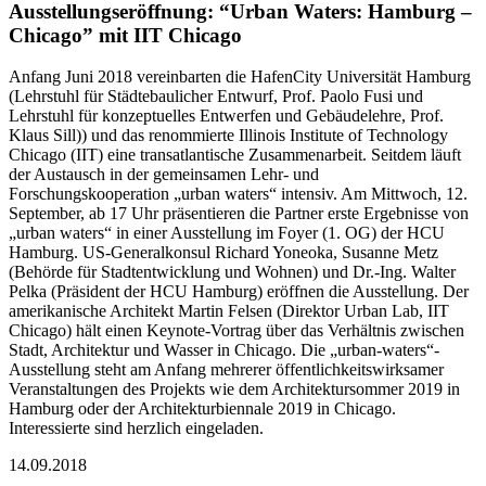
Ausstellungseröffnung: “Urban Waters: Hamburg –
Chicago” mit IIT Chicago
Anfang Juni 2018 vereinbarten die HafenCity Universität Hamburg
(Lehrstuhl für Städtebaulicher Entwurf, Prof. Paolo Fusi und
Lehrstuhl für konzeptuelles Entwerfen und Gebäudelehre, Prof.
Klaus Sill)) und das renommierte Illinois Institute of Technology
Chicago (IIT) eine transatlantische Zusammenarbeit. Seitdem läuft
der Austausch in der gemeinsamen Lehr- und
Forschungskooperation „urban waters“ intensiv. Am Mittwoch, 12.
September, ab 17 Uhr präsentieren die Partner erste Ergebnisse von
„urban waters“ in einer Ausstellung im Foyer (1. OG) der HCU
Hamburg. US-Generalkonsul Richard Yoneoka, Susanne Metz
(Behörde für Stadtentwicklung und Wohnen) und Dr.-Ing. Walter
Pelka (Präsident der HCU Hamburg) eröffnen die Ausstellung. Der
amerikanische Architekt Martin Felsen (Direktor Urban Lab, IIT
Chicago) hält einen Keynote-Vortrag über das Verhältnis zwischen
Stadt, Architektur und Wasser in Chicago. Die „urban-waters“-
Ausstellung steht am Anfang mehrerer öffentlichkeitswirksamer
Veranstaltungen des Projekts wie dem Architektursommer 2019 in
Hamburg oder der Architekturbiennale 2019 in Chicago.
Interessierte sind herzlich eingeladen.
14.09.2018