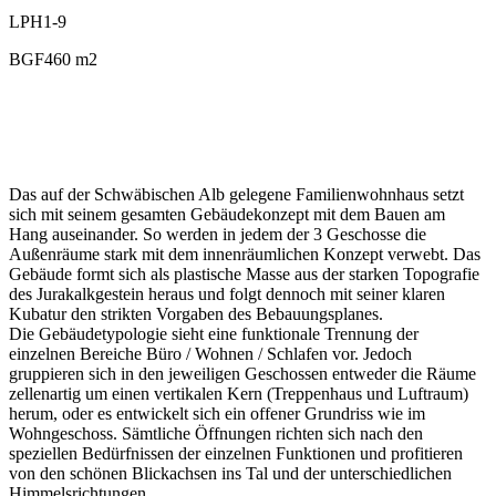
LPH
1-9
BGF
460 m2
Das auf der Schwäbischen Alb gelegene Familienwohnhaus setzt
sich mit seinem gesamten Gebäudekonzept mit dem Bauen am
Hang auseinander. So werden in jedem der 3 Geschosse die
Außenräume stark mit dem innenräumlichen Konzept verwebt. Das
Gebäude formt sich als plastische Masse aus der starken Topografie
des Jurakalkgestein heraus und folgt dennoch mit seiner klaren
Kubatur den strikten Vorgaben des Bebauungsplanes.
Die Gebäudetypologie sieht eine funktionale Trennung der
einzelnen Bereiche Büro / Wohnen / Schlafen vor. Jedoch
gruppieren sich in den jeweiligen Geschossen entweder die Räume
zellenartig um einen vertikalen Kern (Treppenhaus und Luftraum)
herum, oder es entwickelt sich ein offener Grundriss wie im
Wohngeschoss. Sämtliche Öffnungen richten sich nach den
speziellen Bedürfnissen der einzelnen Funktionen und profitieren
von den schönen Blickachsen ins Tal und der unterschiedlichen
Himmelsrichtungen.