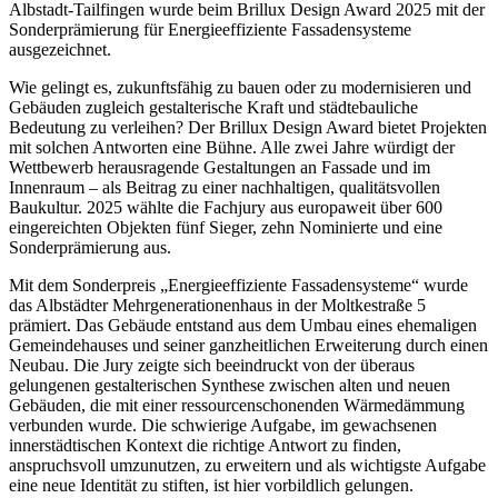
Albstadt-Tailfingen wurde beim Brillux Design Award 2025 mit der
Sonderprämierung für Energieeffiziente Fassadensysteme
ausgezeichnet.
Wie gelingt es, zukunftsfähig zu bauen oder zu modernisieren und
Gebäuden zugleich gestalterische Kraft und städtebauliche
Bedeutung zu verleihen? Der Brillux Design Award bietet Projekten
mit solchen Antworten eine Bühne. Alle zwei Jahre würdigt der
Wettbewerb herausragende Gestaltungen an Fassade und im
Innenraum – als Beitrag zu einer nachhaltigen, qualitätsvollen
Baukultur. 2025 wählte die Fachjury aus europaweit über 600
eingereichten Objekten fünf Sieger, zehn Nominierte und eine
Sonderprämierung aus.
Mit dem Sonderpreis „Energieeffiziente Fassadensysteme“ wurde
das Albstädter Mehrgenerationenhaus in der Moltkestraße 5
prämiert. Das Gebäude entstand aus dem Umbau eines ehemaligen
Gemeindehauses und seiner ganzheitlichen Erweiterung durch einen
Neubau. Die Jury zeigte sich beeindruckt von der überaus
gelungenen gestalterischen Synthese zwischen alten und neuen
Gebäuden, die mit einer ressourcenschonenden Wärmedämmung
verbunden wurde. Die schwierige Aufgabe, im gewachsenen
innerstädtischen Kontext die richtige Antwort zu finden,
anspruchsvoll umzunutzen, zu erweitern und als wichtigste Aufgabe
eine neue Identität zu stiften, ist hier vorbildlich gelungen.