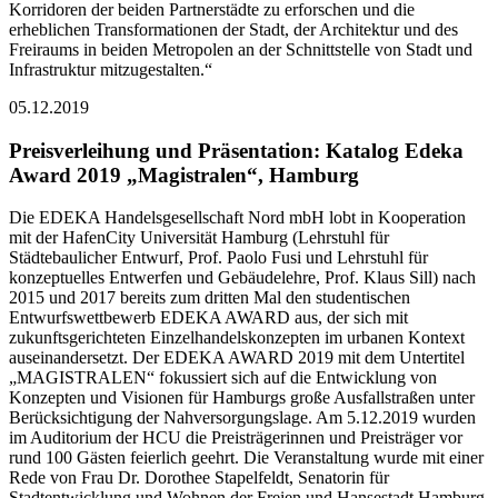
Korridoren der beiden Partnerstädte zu erforschen und die
erheblichen Transformationen der Stadt, der Architektur und des
Freiraums in beiden Metropolen an der Schnittstelle von Stadt und
Infrastruktur mitzugestalten.“
05.12.2019
Preisverleihung und Präsentation: Katalog Edeka
Award 2019 „Magistralen“, Hamburg
Die EDEKA Handelsgesellschaft Nord mbH lobt in Kooperation
mit der HafenCity Universität Hamburg (Lehrstuhl für
Städtebaulicher Entwurf, Prof. Paolo Fusi und Lehrstuhl für
konzeptuelles Entwerfen und Gebäudelehre, Prof. Klaus Sill) nach
2015 und 2017 bereits zum dritten Mal den studentischen
Entwurfswettbewerb EDEKA AWARD aus, der sich mit
zukunftsgerichteten Einzelhandelskonzepten im urbanen Kontext
auseinandersetzt. Der EDEKA AWARD 2019 mit dem Untertitel
„MAGISTRALEN“ fokussiert sich auf die Entwicklung von
Konzepten und Visionen für Hamburgs große Ausfallstraßen unter
Berücksichtigung der Nahversorgungslage. Am 5.12.2019 wurden
im Auditorium der HCU die Preisträgerinnen und Preisträger vor
rund 100 Gästen feierlich geehrt. Die Veranstaltung wurde mit einer
Rede von Frau Dr. Dorothee Stapelfeldt, Senatorin für
Stadtentwicklung und Wohnen der Freien und Hansestadt Hamburg