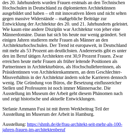
des 20. Jahrhunderts wurden Frauen erstmals an den Technischen
Hochschulen in Deutschland zu diplomierten Architektinnen
ausgebildet und haben – oft mit innovativen Ideen und nicht selten
gegen massive Widerstände – maßgebliche Beiträge zur
Entwicklung der Architektur des 20. und 21. Jahrhunderts geleistet.
Wie kaum eine andere Disziplin war Architektur von jeher eine
Männerdomäne. Daran hat sich bis heute nur wenig geändert. Seit
einigen Jahren studieren mehr Frauen als Männer an den
Architekturhochschulen. Der Trend ist europaweit, in Deutschland
mit mehr als 53 Prozent am deutlichsten. Andererseits gibt es unter
den im Beruf tätigen Architekten erst 30,9 Prozent Frauen. Zwar
erreichen heute mehr Frauen als früher leitende Positionen als
Partnerinnen in Architekturbüros, als Hochschullehrerinnen, als
Präsidentinnen von Architektenkammern, an dem Geschlechter-
Missverhältnis in der Architektur ändern solche Karrieren dennoch
wenig. Die Gründung von Büros, die Besetzung einflussreicher
Stellen und Professuren ist noch immer Männersache. Die
Ausstellung im Museum der Arbeit geht diesem Phänomen nach
und zeigt historische und aktuelle Entwicklungen.
Stefanie Ammann Fusi ist mit ihrem Werkbeitrag Teil der
Ausstellung im Muserum der Arbeit in Hamburg.
Ausstellung:
https://shmh.de/de/frau-architekt-seit-mehr-als-100-
jahren-frauen-im-architektenberuf