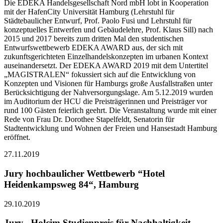
Die EDEKA Handelsgesellschaft Nord mbH lobt in Kooperation
mit der HafenCity Universität Hamburg (Lehrstuhl für
Städtebaulicher Entwurf, Prof. Paolo Fusi und Lehrstuhl für
konzeptuelles Entwerfen und Gebäudelehre, Prof. Klaus Sill) nach
2015 und 2017 bereits zum dritten Mal den studentischen
Entwurfswettbewerb EDEKA AWARD aus, der sich mit
zukunftsgerichteten Einzelhandelskonzepten im urbanen Kontext
auseinandersetzt. Der EDEKA AWARD 2019 mit dem Untertitel
„MAGISTRALEN“ fokussiert sich auf die Entwicklung von
Konzepten und Visionen für Hamburgs große Ausfallstraßen unter
Berücksichtigung der Nahversorgungslage. Am 5.12.2019 wurden
im Auditorium der HCU die Preisträgerinnen und Preisträger vor
rund 100 Gästen feierlich geehrt. Die Veranstaltung wurde mit einer
Rede von Frau Dr. Dorothee Stapelfeldt, Senatorin für
Stadtentwicklung und Wohnen der Freien und Hansestadt Hamburg
eröffnet.
27.11.2019
Jury hochbaulicher Wettbewerb “Hotel
Heidenkampsweg 84“, Hamburg
29.10.2019
Jury „Holcim Studienpreis für Nachhaltigkeit