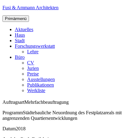
Zum
Fusi & Ammann Architekten
Inhalt
springen
Primärmenü
Aktuelles
Haus
Stadt
Forschungswerkstatt
Lehre
Büro
CV
Jurien
Preise
Ausstellungen
Publikationen
Werkliste
Auftragsart
Mehrfachbeauftragung
Programm
Städtebauliche Neuordnung des Festplatzareals mit
angrenzenden Quartiersentwicklungen
Datum
2018